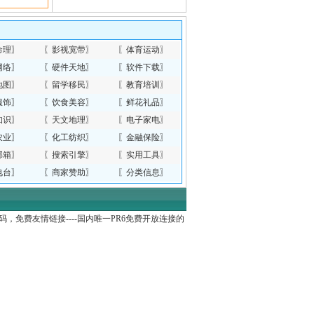
命理
〗
〖
影视宽带
〗
〖
体育运动
〗
网络
〗
〖
硬件天地
〗
〖
软件下载
〗
地图
〗
〖
留学移民
〗
〖
教育培训
〗
服饰
〗
〖
饮食美容
〗
〖
鲜花礼品
〗
知识
〗
〖
天文地理
〗
〖
电子家电
〗
农业
〗
〖
化工纺织
〗
〖
金融保险
〗
邮箱
〗
〖
搜索引擎
〗
〖
实用工具
〗
电台
〗
〖
商家赞助
〗
〖
分类信息
〗
费友情链接----国内唯一PR6免费开放连接的