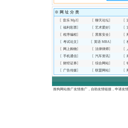
※ 网 址 分 类
〖
音乐 Mp3
〗
〖
聊天论坛
〗
〖
〖
福利彩票
〗
〖
艺术爱好
〗
〖
〖
程序编程
〗
〖
黑客安全
〗
〖
〖
考试论文
〗
〖
英语 MBA
〗
〖
〖
网上购物
〗
〖
法律律师
〗
〖
〖
手机通信
〗
〖
汽车资讯
〗
〖
〖
财经证券
〗
〖
综合网站
〗
〖
〖
广告传媒
〗
〖
联盟网站
〗
〖
推狗网站推广友情推广，自助友情链接，申请友情