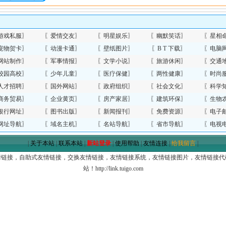
游戏私服
〗
〖
爱情交友
〗
〖
明星娱乐
〗
〖
幽默笑话
〗
〖
星相
宠物贺卡
〗
〖
动漫卡通
〗
〖
壁纸图片
〗
〖
B T 下载
〗
〖
电脑
网站制作
〗
〖
军事情报
〗
〖
文学小说
〗
〖
旅游休闲
〗
〖
交通
校园高校
〗
〖
少年儿童
〗
〖
医疗保健
〗
〖
两性健康
〗
〖
时尚
人才招聘
〗
〖
国外网站
〗
〖
政府组织
〗
〖
社会文化
〗
〖
科学
商务贸易
〗
〖
企业黄页
〗
〖
房产家居
〗
〖
建筑环保
〗
〖
生物
银行网址
〗
〖
图书出版
〗
〖
新闻报刊
〗
〖
免费资源
〗
〖
电子
网址导航
〗
〖
域名主机
〗
〖
名站导航
〗
〖
省市导航
〗
〖
电视
|
关于本站
|
联系本站
|
新站登录
|
使用帮助
|
友情连接
|
给我留言
|
链接，自助式友情链接，交换友情链接，友情链接系统，友情链接图片，友情链接代码，免
站！http://link.tuigo.com