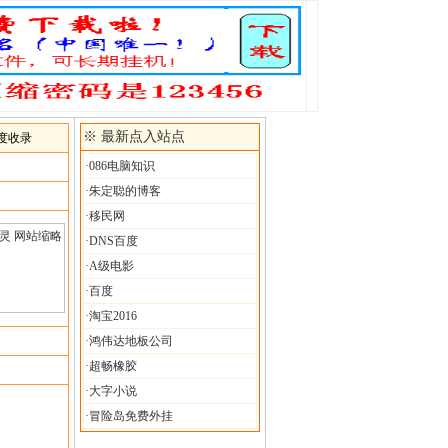
※ 最新点入站点
度收录
·
086电脑知识
·
朱定聪的博客
·
移民网
·
DNS百度
·
A级电影
·
百度
·
淘宝2016
·
鸿伟达地板公司
·
超畅橡胶
·
大字小说
·
冒险岛免费外挂