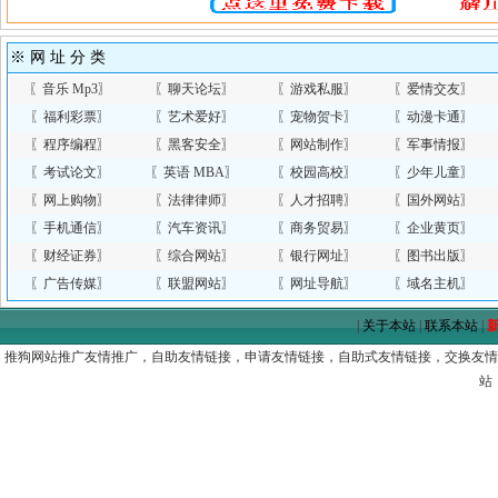
※ 网 址 分 类
〖
音乐 Mp3
〗
〖
聊天论坛
〗
〖
游戏私服
〗
〖
爱情交友
〗
〖
福利彩票
〗
〖
艺术爱好
〗
〖
宠物贺卡
〗
〖
动漫卡通
〗
〖
程序编程
〗
〖
黑客安全
〗
〖
网站制作
〗
〖
军事情报
〗
〖
考试论文
〗
〖
英语 MBA
〗
〖
校园高校
〗
〖
少年儿童
〗
〖
网上购物
〗
〖
法律律师
〗
〖
人才招聘
〗
〖
国外网站
〗
〖
手机通信
〗
〖
汽车资讯
〗
〖
商务贸易
〗
〖
企业黄页
〗
〖
财经证券
〗
〖
综合网站
〗
〖
银行网址
〗
〖
图书出版
〗
〖
广告传媒
〗
〖
联盟网站
〗
〖
网址导航
〗
〖
域名主机
〗
|
关于本站
|
联系本站
|
推狗网站推广友情推广，自助友情链接，申请友情链接，自助式友情链接，交换友情链
站！h