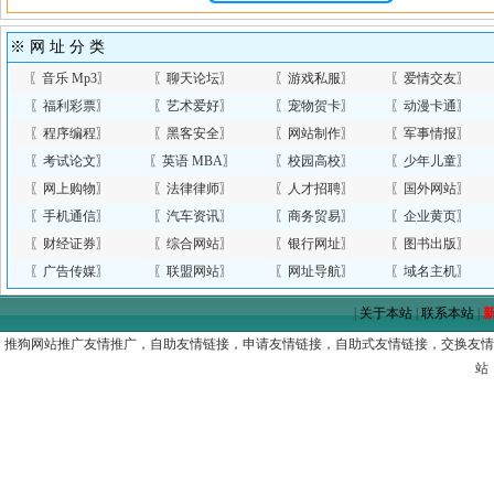
※ 网 址 分 类
〖
音乐 Mp3
〗
〖
聊天论坛
〗
〖
游戏私服
〗
〖
爱情交友
〗
〖
福利彩票
〗
〖
艺术爱好
〗
〖
宠物贺卡
〗
〖
动漫卡通
〗
〖
程序编程
〗
〖
黑客安全
〗
〖
网站制作
〗
〖
军事情报
〗
〖
考试论文
〗
〖
英语 MBA
〗
〖
校园高校
〗
〖
少年儿童
〗
〖
网上购物
〗
〖
法律律师
〗
〖
人才招聘
〗
〖
国外网站
〗
〖
手机通信
〗
〖
汽车资讯
〗
〖
商务贸易
〗
〖
企业黄页
〗
〖
财经证券
〗
〖
综合网站
〗
〖
银行网址
〗
〖
图书出版
〗
〖
广告传媒
〗
〖
联盟网站
〗
〖
网址导航
〗
〖
域名主机
〗
|
关于本站
|
联系本站
|
推狗网站推广友情推广，自助友情链接，申请友情链接，自助式友情链接，交换友情链
站！h