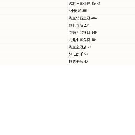
名将三国外挂
15484
h小游戏
881
淘宝钻石皇冠
404
站长导航
284
网赚担保项目
149
九趣中国免费
104
淘宝皇冠店
77
好点娱乐
58
投票平台
46